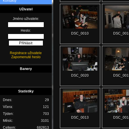
Kontakty
Uživatel
Jméno uživatele:
Heslo:
DSC_0010
DSC_001
Registrace uživatele
Zapomenuté heslo
Banery
DSC_0020
DSC_001
Statistiky
Dnes:
29
Včera:
121
Týden:
703
DSC_0013
DSC_001
Měsíc:
3101
Celkem:
682813