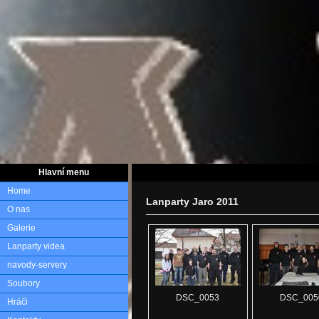
Hlavní menu
Home
Lanparty Jaro 2011
O nas
Galerie
Lanparty videa
navody-servery
Soubory
DSC_0053
DSC_005
Hráči