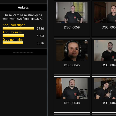
Anketa
Líbí se Vám naše stránky na
webovém systému LiteCMS?
Ano, jsou super
DSC_0059
DSC_005
7736
Ano, líbí se mi
5303
Jsou normální
5016
..........................
DSC_0045
DSC_004
DSC_0038
DSC_004