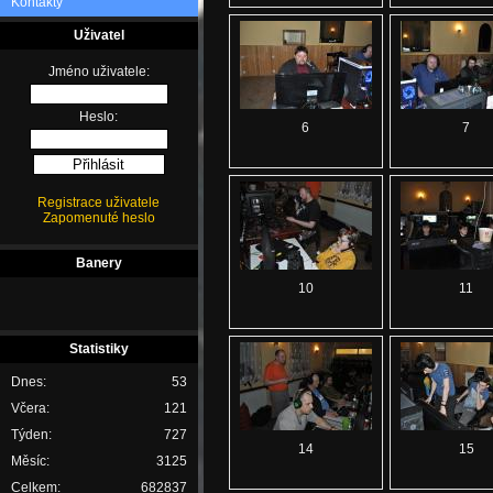
Kontakty
Uživatel
Jméno uživatele:
Heslo:
6
7
Registrace uživatele
Zapomenuté heslo
Banery
10
11
Statistiky
Dnes:
53
Včera:
121
Týden:
727
14
15
Měsíc:
3125
Celkem:
682837