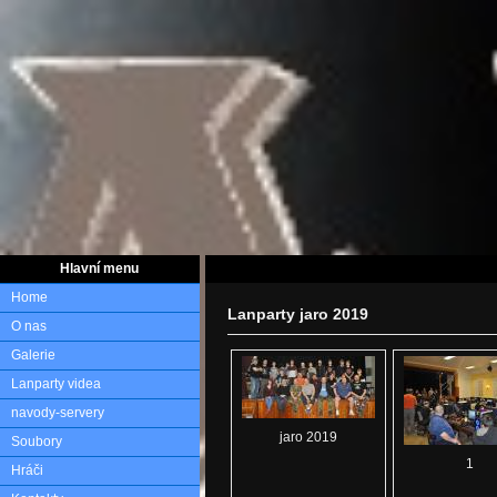
Hlavní menu
Home
Lanparty jaro 2019
O nas
Galerie
Lanparty videa
navody-servery
jaro 2019
Soubory
1
Hráči