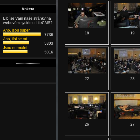
Anketa
Líbí se Vám naše stránky na
webovém systému LiteCMS?
Ano, jsou super
18
19
7736
Ano, líbí se mi
5303
Jsou normální
5016
..........................
22
23
26
27