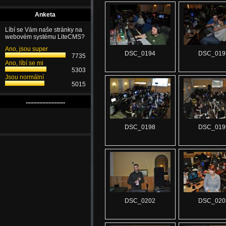
Anketa
Líbí se Vám naše stránky na
webovém systému LiteCMS?
Ano, jsou super
DSC_0194
DSC_019
7735
Ano, líbí se mi
5303
Jsou normální
5015
..........................
DSC_0198
DSC_019
DSC_0202
DSC_020