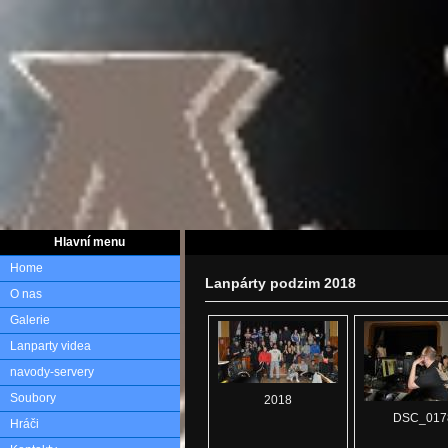
Hlavní menu
Home
Lanpárty podzim 2018
O nas
Galerie
Lanparty videa
navody-servery
Soubory
2018
DSC_017
Hráči