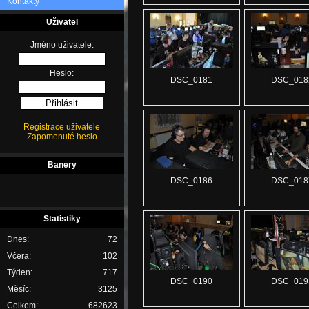
Kontakty
Uživatel
Jméno uživatele:
Heslo:
DSC_0181
DSC_018
Registrace uživatele
Zapomenuté heslo
Banery
DSC_0186
DSC_018
Statistiky
Dnes:
72
Včera:
102
Týden:
717
DSC_0190
DSC_019
Měsíc:
3125
Celkem:
682623