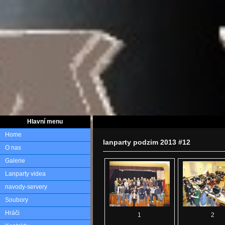
Hlavní menu
Home
lanparty podzim 2013 #12
O nas
Galerie
Lanparty videa
navody-servery
Soubory
Hráči
1
2