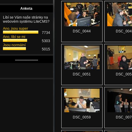
Anketa
Líbí se Vám naše stránky na
webovém systému LiteCMS?
Ano, jsou super
DSC_0044
DSC_004
7734
Ano, líbí se mi
5303
Jsou normální
5015
..........................
DSC_0051
DSC_005
DSC_0059
DSC_007