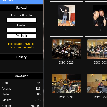
Kontakty
Uživatel
Jméno uživatele:
Heslo:
5
6
Registrace uživatele
Zapomenuté heslo
Banery
DSC_0029
DSC_003
Statistiky
Dnes:
44
Včera:
123
Týden:
680
DSC_0038
DSC_004
Měsíc:
3078
Celkem:
682493